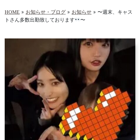
»
»
»
〜週末、キャス
HOME
お知らせ・ブログ
お知らせ
トさん多数出勤致しております
〜