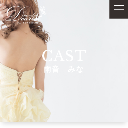
CAST
雨音 みな