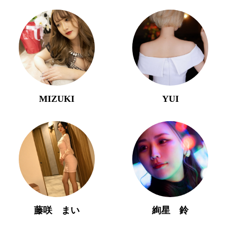
MIZUKI
YUI
藤咲 まい
絢星 鈴