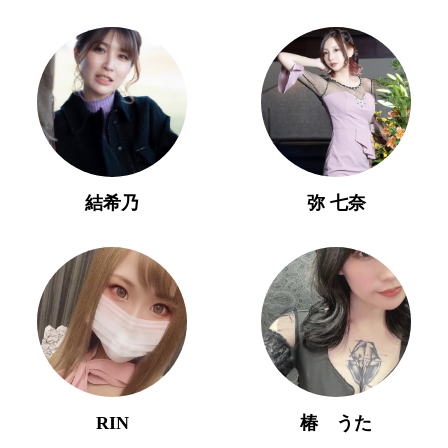
結希乃
弥 七奈
RIN
椿 うた