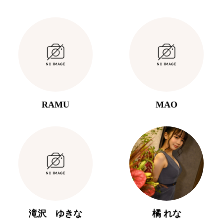
RAMU
MAO
滝沢 ゆきな
橘 れな